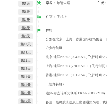
早餐：
敬请自理
午餐
第5天
第6天
住宿：
飞机上
第7天
第8天
行程：
第9天
分别在北京、上海、
香港
国际机场集合，
第10天
◇参考航班：
第11天
北京
-迪拜EK307 (0040/0530) 飞行
第12天
上海
-迪拜EK303 (2300/0510+1) 飞
第13天
香港
-迪拜EK381 (0035/0540) 飞行
第14天
（迪拜转机）
第15天
第16天
迪拜
-布宜诺斯艾利斯 EK247 (0805/21
第17天
备注：最终航班信息以出团通知为准，我