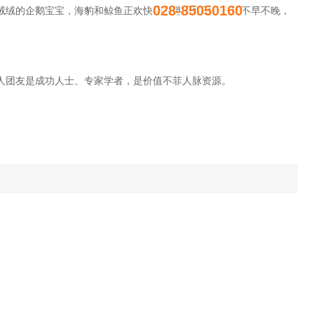
028-85050160
绒绒的企鹅宝宝，海豹和鲸鱼正欢快地在港湾翻腾。一切不早不晚，
人
团友是
成功人士、专家学者
，是价值不菲人脉资源。