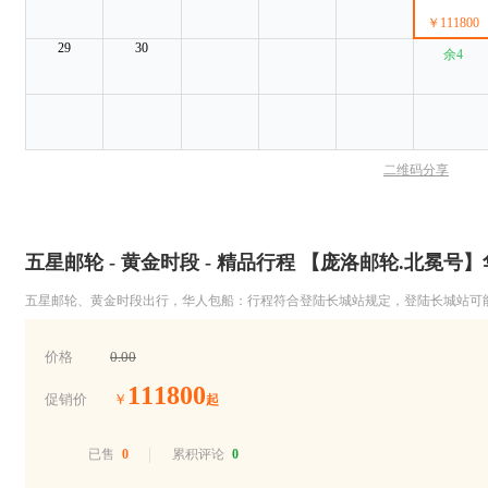
￥111800
29
30
余4
二维码分享
五星邮轮 - 黄金时段 - 精品行程 【庞洛邮轮.北冕号
五星邮轮、黄金时段出行，华人包船：行程符合登陆长城站规定，登陆长城站可
价格
0.00
111800
促销价
￥
起
已售
0
累积评论
0