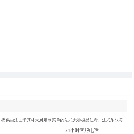
。
提供由法国米其林大厨
定制菜单
的法
式
大餐极品佳肴
。
法式乐队每
24小时客服电话：