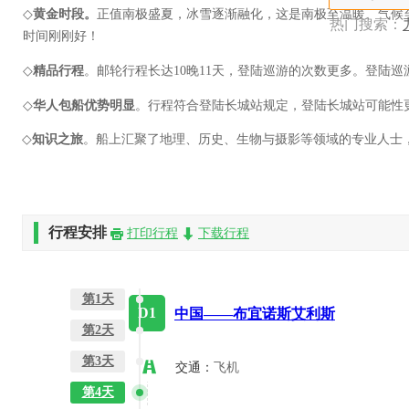
◇
黄金时段。
正值
南极盛夏，冰雪逐渐融化，这是南极
至
温暖
、
气候
热门搜索：
时间刚刚好！
都江堰一日
◇
精品
行程
。
邮轮行程长达
10晚11天，登陆巡游
的
次数更多。
登陆巡
◇
华人包船优势明显
。
行程符合登陆长城站规定，登陆长城站可能性
◇
知识之旅
。船上汇聚了地理、历史、生物与摄影等领域的专业人士
行程安排
打印行程
下载行程
第1天
D1
中国——布宜诺斯艾利斯
第2天
第3天
交通：
飞机
第4天