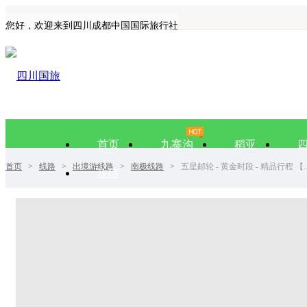
您好，欢迎来到四川成都中国国际旅行社
首页
九寨沟
稻亚
首页
>
线路
>
出境游线路
>
南极线路
>
五星邮轮 - 黄金时段 - 精品行程 【..
攻略