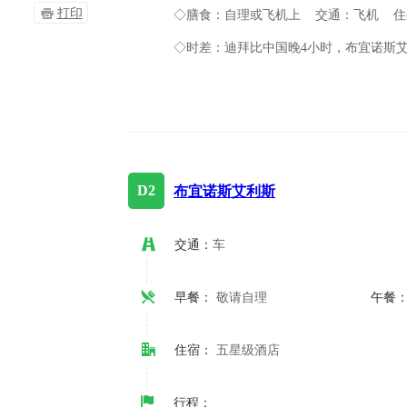
打印
◇膳食：自理或飞机上 交通：飞机 住
◇时差：
迪拜
比中国晚
4小时，
布宜诺斯
D2
布宜诺斯艾利斯
交通：
车
早餐：
敬请自理
午餐
住宿：
五星级酒店
行程：