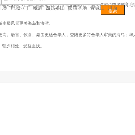
至
稳定
的季节。
南极动物进入
极为
活跃的阶段。企鹅正在孵蛋或者哺育毛
九寨
稻城亚丁
峨眉
四姑娘山
熊猫基地
青城山
川西
游
游南极风景更美海岛和海湾。
更高。语言、饮食、氛围更适合华人
，登陆更多符合华人审美的海岛；
华
，朝夕相处、受益匪浅。