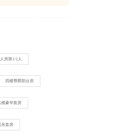
人房第1/2人
四楼尊爵阳台房
六楼豪华套房
船东套房