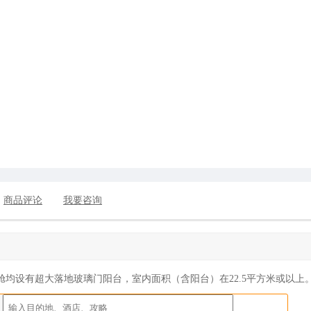
商品评论
我要咨询
舱均设有超大落地玻璃门阳台，
室内
面积（含阳台）在
22.5平方米
或
以上