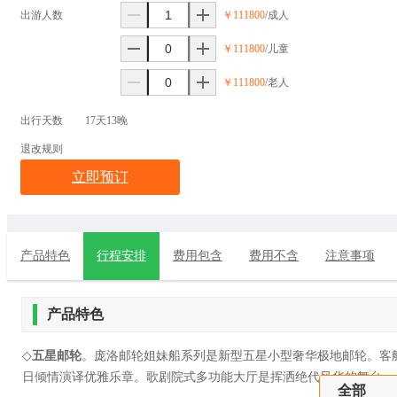
出游人数
￥111800
/成人
￥111800
/儿童
￥111800
/老人
出行天数
17天13晚
退改规则
立即预订
产品特色
行程安排
费用包含
费用不含
注意事项
产品特色
◇
五星邮轮
。庞洛邮轮
姐妹船系列
是新型五星小型奢华极地邮轮
。
客
日倾情演译优雅乐章
。
歌剧院式多功能大厅是挥洒绝代风华的舞台。
全部