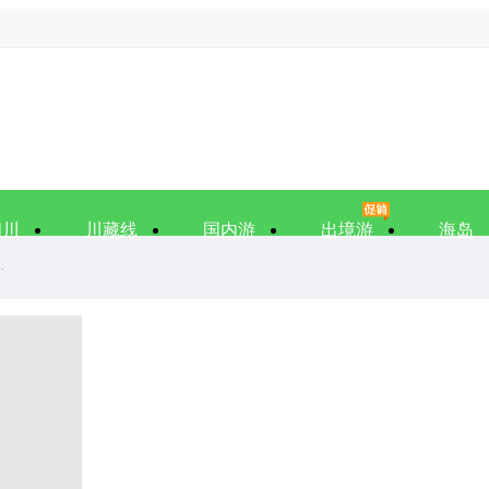
四川
川藏线
国内游
出境游
海岛
.