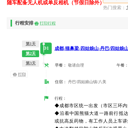
随车配备无人机或单反相机（节假日除外）
热门搜索：
都江堰一日
行程安排
打印行程
第1天
D1
成都-猫鼻梁-四姑娘山-丹巴/四姑娘山
第2天
第3天
早餐：
敬请自理
午餐
打印
住宿：
丹巴/四姑娘山镇/八美
行程：
◆成都市区统一出发（市区三环内
◆
沿着中国熊猫大道一路前行抵达
或抗高反药物，有工作人员上车讲