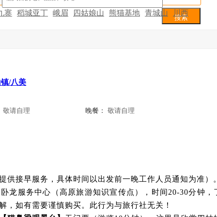
九寨
稻城亚丁
峨眉
四姑娘山
熊猫基地
青城山
川西
游
镇/八美
：
敬请自理
晚餐：
敬请自理
提供接早服务，具体时间以出发前一晚工作人员通知为准）
卧龙服务中心（高原旅游知识宣传点），时间20-30分钟
解，如有需要谨慎购买。此行为与旅行社无关！