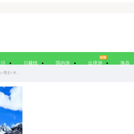
四川
川藏线
国内游
出境游
海岛
墨石+木...