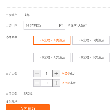
出发城市
成都
出游日期
请提前5天预订
08-07(周五)
选择套餐
（A套餐）A类酒店
（A套餐）B类酒店
（B套餐）A类酒店
（B套餐）B类酒店
出游人数
￥950
/成人
￥750
/儿童
出行天数
3天2晚
退改规则
立即预订