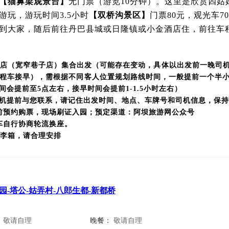
【猫鼻梁观景台】
无门票（游览10分钟）。这里是欣赏四
玩，游玩时间3.5小时
【双桥沟景区】
门票80元，观光车
到大家，随后前往丹巴县城或日隆镇或小金酒店住，前往车程
你好酒店（宽窄巷子店）集合出发（可能存在变动，具体以出发前一晚
程车接早），需根据不同客人位置规划路线时间，一般提前一个半
会提前至5点左右，接早时间会提前1-1.5小时左右）
0会有司机提前与您联系，请记住出发时间、地点、车牌号和司机信息，保
前预约购票，现场刷证入园；预定渠道：阿坝旅游网公众号
车自行协商轮流换座。
行李箱，请合理安排
园-塔公-姑弄村-八郎生都-新都桥
：
敬请自理
晚餐：
敬请自理