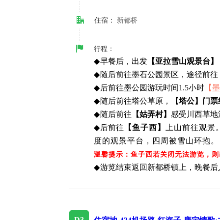
住宿：
新都桥
行程：
◆
早餐后，出发
【亚拉雪山观景台】
◆
随后前往墨石公园景区，途径前往
◆
后前往墨公园游玩时间1.5小时
【墨
◆
随后前往塔公草原，
【塔公】门票
◆
随后前往
【姑弄村】
感受川西草地
◆
后前往
【鱼子西】
上山前往观景。
度的观景平台，四周被雪山环抱。
温馨提示：鱼子西若关闭无法游览，则
◆
游览结束返回新都桥镇上，晚餐后
D3