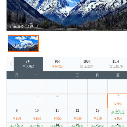
产品编号 : 1129
8月
9月
10月
11月
￥680起
￥600起
暂无团期
暂无团期
日
一
二
三
四
五
2
3
4
5
6
7
￥950
9
10
11
12
13
14
余位充足
￥950
￥950
￥950
￥950
￥950
￥950
16
17
18
19
20
21
余位充足
余位充足
余位充足
余位充足
余位充足
余位充足