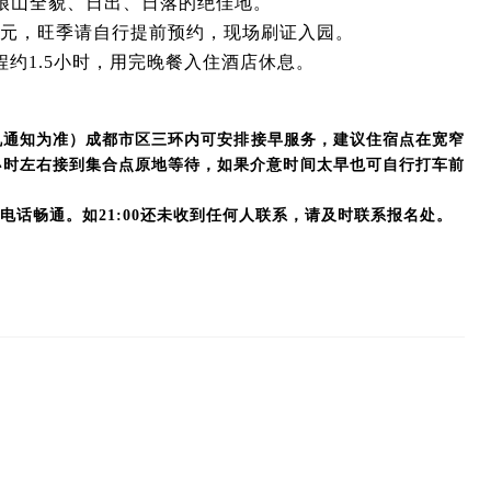
姑娘山全貌、日出、日落的绝佳地。
70元，旺季请自行提前预约，现场刷证入园。
约1.5小时，用完晚餐入住酒店休息。
司机通知为准）成都市区三环内可安排接早服务，建议住宿点在宽窄
小时左右接到集合点原地等待，如果介意时间太早也可自行打车前
持电话畅通。如21:00还未收到任何人联系，请及时联系报名处。