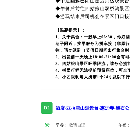
◆
中途翻越巴朗山随后到达观景台
◆
午餐后前往四姑娘山双桥沟景区游
◆
游玩结束后司机会在景区门口接
【温馨提示】：
1、关于集合：一般早上06:30，
巷子附近；接早服务为拼车接（非原行
往，请勿迟到（节假日期间出行集合时间
2、出发前一天晚上18:00-21:0
3、四姑娘山景区旺季限流，请务必提
4、拼团行程无法提前预留座位，可全
5、小团限制每人携带1个24寸及以下
D2
酒店-亚拉雪山观景台-惠远寺-墨石公
早餐：
敬请自理
午餐