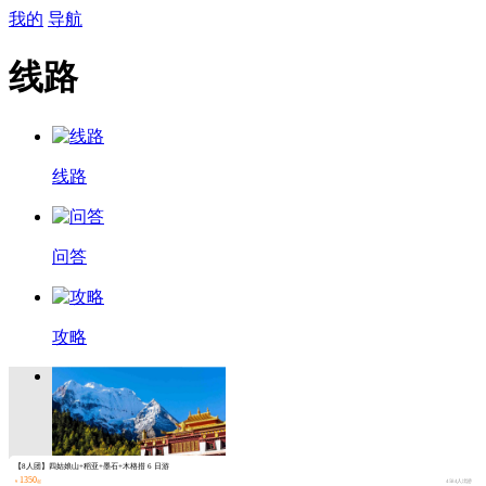
我的
导航
线路
线路
问答
攻略
【8人团】四姑娘山+稻亚+墨石+木格措 6 日游
1350
￥
起
4584人出游