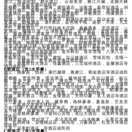
雅江：桉达民宿，和平渡口， 云宸美景，雅江川藏，走婚大峡
谷，朵拉星辰等酒店或民宿
新都桥：康藏华庭，浙海，虞悦酒店，泊客湾，新世纪酒店，润
和假日酒店，慢瑜酒店，云山酒店，如家华驿酒店，美域酒店，
凯逸酒店，聚园，祥云酒店，四季如歌，祥敏酒店，情缘酒店，
锦程，云观精品，东蓉等酒店或民宿
稻城：喜波酒店，优客莱酒店，稻城拉吉酒店，四达吉龙，稻之
梦酒店，朗格酒店，速8酒店，蓝色地平线，迹墨，天珠，九五
酒店等酒店或民宿
丹巴：曼雅酒店，丹巴甲拉林卡庄园，鑫鑫商务，宏浩酒店，一
梦酒店，楠城云顶，云顶商务酒店，金源酒店，金珠酒店，藏
韵，海德酒店，尚客优，云漫山居酒店，尚银，嘉绒河谷，谷
鑫，西河商务酒店（西河大酒店），汇鼎大酒店，丹巴牦牛谷避
暑酒店，丹巴东吉大酒店，一梦酒店，丹巴大酒店，甲居风情，
丹女风情，海德酒店，古碉情，天路，郎格酒店等酒店或民宿
小金/四姑娘山镇：松格民宿酒店，景悦假日酒店，滴水湾，拉
姆主题度假酒店,阿尔卑斯酒店，瑜璟酒店，杰莱登，兴富商务
酒店，锦恒，玛尔风情酒店，道孚梓石，道孚雪域，八美八宝，
道孚郎珠，等酒店或民宿
香格里拉镇：圣洁之旅，虞悦，泓云格酒店，雪域宾悦，贡嘎一
分店，天籁酒店，君平酒店等酒店或民宿
八美：香雅里拉大酒店，佳鑫酒店，三宝瑞祥酒店，蓝馨酒店等
酒店或民宿
B类酒店（含5次早餐）
雅江：姚家苑，悦程，康巴藏驿，雅砻江，蜀渝酒店等酒店或民
宿
新都桥：梵音阿曼，塔吉酒店，藏地祥雪，高尔山酒店，柏云
栖，星享之家，云天假日，博贡尕，熠洪湾，可往酒店，无云
谷，梵音山舍，白云间酒，爱悦星河（二店），央宗岭，夕漫假
日，观山悦，盛世天华，伊莎，铂兰明珠，唐古特，艺选酒店，
浪波湾，松涧星月，良汐别院， 云宸，德吉兰卡，昭澜居酒
店，瀚悦酒店，格桑唯朵，渝新，流云揽月或同标准
稻城：泰天酒店，尚品，金珠酒店，天街印象，名人酒店等酒店
或民宿
丹巴参考：丹巴美人谷，藏香阁，格林豪泰，夏嘉莫，艺龙安
云，兰庭酒店等酒店或民宿
小金/日隆/八美参考：以太酒店，梵拉图酒店，圣地映像酒店，
东方峰雅，瑞豪智能酒店，风情大酒店，峡谷情，玫瑰学研酒
店，小金格林豪泰，小金同心宾馆，圣山大酒店，花美时等酒店
或民宿
香格里拉镇：世纪亚丁，圣洁贵宾楼，山水映象，云墨艺术酒
店，扎西岭珠，贡嘎精品店，风马瑶，万豪酒店，红景天等酒店
或民宿
八美：花美时酒店，等酒店或民宿
C类酒店（含5次早餐）