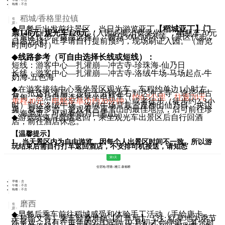
晚餐：不含
稻城/香格里拉镇
住
宿：
行
◆
早餐后出发前往景区，当日为游览亚丁
【稻城亚丁】门
程：
票146元+观光车120元
（入园必要消费乘坐），电瓶车70元
（景区代步，自愿选择）、骑马300-500不等（景区代步，
自愿选择）旺季请自行提前预约，现场刷证入园。（游览
时间6小时）
◆
线路参考（可自由选择长线或短线）：
短线：游客中心—扎灌崩—冲古寺-珍珠海-仙乃日
长线：游客中心—扎灌崩—冲古寺-洛绒牛场-马场起点-牛
奶海-五色海
◆
在游客接待中心乘坐景区观光车，车程约单边1小时左
右，抵达扎灌崩，步行十分钟左右到达冲古寺，途径冲古
草甸，然后自愿选择乘坐电瓶车（
约6.5公里，往返70元，
单程40元，电瓶车单边约20分钟
）或者徒步（徒步约2-3小
时）到达洛绒牛场，洛绒牛场背靠三座神山仙乃日、央迈
勇、夏诺多吉，是观看三座雪山的最佳地点，后可前往珍
珠海游览，可观看仙乃日雪山。
◆
游览结束后原路返回，乘坐观光车出景区后自行回酒
店，前往酒店休息。
【温馨提示】
1、当天景区内为自由游览，因每个人出景区时间不一致，所以游
玩结束后需自行打车返回酒店，不安排司机接送，请知悉
第5天
住宿地-理塘--雅江-新都桥
早餐：含
午餐：不含
晚餐：不含
磨西
住
宿：
行
◆
早餐后乘车前往稻城感受和体验手工活动（手绘唐卡，
程：
手抄经文等）乘车经桑堆镇【红草地】《注: 红草地为季节
性景观，只有在每年的9 月底到 10 月初才会停留，其余时