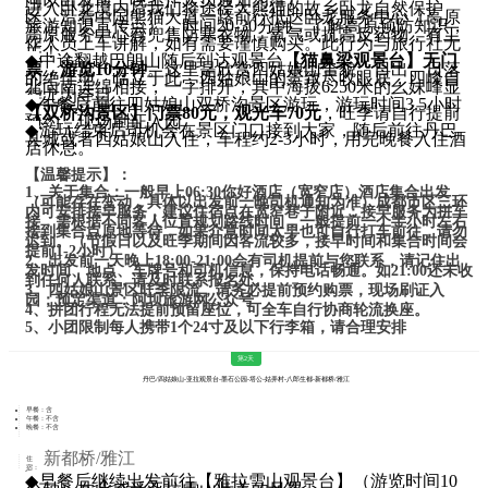
进入卧龙境内后我们将途径大熊猫的故乡卧龙自然保护
区，沿着中国熊猫大道一路前行抵达卧龙服务中心（高原
旅游知识宣传点），时间20-30分钟，了解高原预防知识，
高原服务中心有兜售防寒衣物，氧气或抗高反药物，有工
作人员上车讲解，如有需要谨慎购买。此行为与旅行社无
关！，
◆
中途翻越巴朗山随后到达观景台
【猫鼻梁观景台】无门
票，游览10分钟
。这里是欣赏四姑娘山全貌、日出、日落
的绝佳地。临立于此，四姑娘山的景致尽收眼底，四峰自
北向南连绵相接，一字排开，其中海拔6250米的幺妹峰显
得尤为夺目
◆
午餐后前往四姑娘山双桥沟景区游玩，游玩时间3.5小时
【双桥沟景区】门票80元，观光车70元
，旺季请自行提前
预约，现场刷证入园。
◆
游玩结束后司机会在景区门口接到大家，随后前往丹巴
县城或者四姑娘山入住，车程约2-3小时，用完晚餐入住酒
店休息。
【温馨提示】：
1、关于集合：一般早上06:30你好酒店（宽窄店）酒店集合出发
（可能存在变动，具体以出发前一晚司机通知为准）成都市区三环
内可安排接早服务，建议住宿点在宽窄巷子附近；接早服务为拼车
接，需根据不同客人位置规划路线时间，一般提前一个半小时左右
接到集合点原地等待，如果介意时间太早也可自行打车前往，请勿
迟到。（节假日以及旺季期间因客流较多，接早时间和集合时间会
提前1-2小时）
2、出发前一天晚上18:00-21:00会有司机提前与您联系，请记住出
发时间、地点、车牌号和司机信息，保持电话畅通。如21:00还未收
到任何人联系，请及时联系报名处。
3、四姑娘山景区旺季限流，请务必提前预约购票，现场刷证入
园；预定渠道：阿坝旅游网公众号
4、拼团行程无法提前预留座位，可全车自行协商轮流换座。
5、小团限制每人携带1个24寸及以下行李箱，请合理安排
第2天
丹巴/四姑娘山-亚拉观景台-墨石公园-塔公-姑弄村-八郎生都-新都桥/雅江
早餐：含
午餐：不含
晚餐：不含
新都桥/雅江
住
宿：
行
◆
早餐后继续出发前往
【雅拉雪山观景台】
（游览时间10
程：