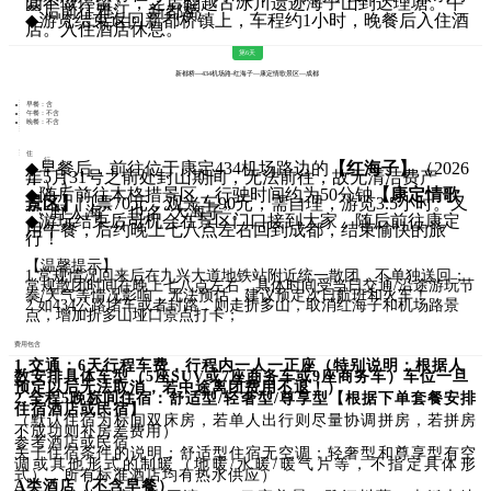
间不做停留》，之后翻越古冰川遗迹海子山到达理塘。午
餐后前往雅江、新都桥。
◆
游览结束返回新都桥镇上，车程约1小时，晚餐后入住酒
店。入住酒店休息。
第6天
新都桥---434机场路-红海子—康定情歌景区—成都
早餐：含
午餐：不含
晚餐：不含
住
行
◆
早餐后，前往位于康定434机场路边的
【红海子】
（2026
宿：
程：
年5月31号之前处封山期间，无法前往，故无清洁费产
生）），
◆
随后前往木格措景区，行驶时间约为50分钟
【康定情歌
景区】
门票70元，观光车90元，需自理，游览3.5小时。又
称“野人海”，也名“大海子”。
◆
游玩结束后司机会在景区门口接到大家，随后前往康定
用午餐，后约晚上七八点左右回到成都，结束愉快的旅
行！
【温馨提示】
1 常规情况回来后在九兴大道地铁站附近统一散团，不单独送回；
常规散团时间在晚上七八点左右，具体时间受当日交通/沿途游玩节
奏/天气等情况影响，无法预估，建议预定次日航班和火车！
2 如434公路堵车或者封路，则走折多山，取消红海子和机场路景
点，增加折多山垭口景点打卡；
费用包含
1.交通：6天行程车费，行程内一人一正座（特别说明：根据人
数安排具体车型（5座SUV或7座商务车或9座商务车）车位一旦
预定以后无法取消，若中途离团费用不退！）
2.全程5晚标间住宿：舒适型/轻奢型/尊享型【根据下单套餐安排
住宿酒店或民宿】
（默认住宿为标间双床房，若单人出行则尽量协调拼房，若拼房
不成功则补房差费用）
参考酒店或民宿
关于住宿条件的说明；舒适型住宿无空调；轻奢型和尊享型有空
调或其他形式的制暖（地暖/水暖/暖气片等，不指定具体形
式），所有标准酒店均有热水供应）
A类酒店（不含早餐）