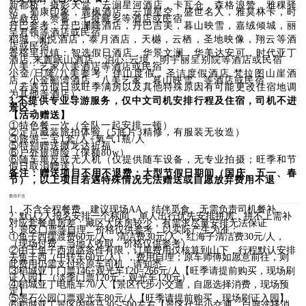
新都桥：摄影天堂，云涧星河酒店，卡瓦仓，森格浪赞，雅稞驿
站，蜀康印象，麗枫酒店，云顶星空，盛世名人，雅莫林卡，时
光赦免，赞蕃，七摄藏乡等酒店或民宿
丹巴参考：丹巴澜峰酒店，丹巴吉美，暮山映雪，嘉绒倾城，丽
呈君顿等酒店或民宿
稻城 :澜悦酒店，泰月酒店，天樾，云栖，圣地映像，翔云等酒
店或民宿
香格里拉镇：智选假日酒店，华景文澜，华美达安可，时代亚丁
酒店,来麓岷山酒店，泊心·云境，明宇丽呈别院等酒店或民宿
八美：艺家八美酒店等酒店或民宿
小金/日隆/八美参考：伴山度假，圣洁度假酒店,梵拉图山崖酒
店，小金郦湾酒店，八美艺家，暮山映雪，等酒店或民宿
（若遇节假日或旺季满房以及其他特殊原因有可能更改住宿地调
为其他等酒店）
3.不提供专业导游服务，仅中文司机安排行程及住宿，司机不进
景区；
【活动赠送】
①特色餐一次（全队一起安排一顿）
②定点藏装旅拍体验（5底片3精修，有服装无妆造）
③旅游三宝1套/人+氧气1瓶/人
⑤特别赠送撒龙达祈福
⑥户外旅游险（保额80w）
⑥随车单反或无人机（仅提供随车设备，无专业拍摄；旺季和节
假日取消赠送）
备注：赠送项目不用不退费；大型节假日期间（国庆、五一、春
节），以上项目若遇特殊情况无法赠送或自愿放弃费用不退
费用不含
1、不含全程餐费。建议现场AA，结伴觅食。无需负责司机餐补
2. 默认2人报名安排一个标间，单人出行优先安排拼房，拼不上需补
对应套餐单房差；藏区大床房较少，有需求尽量安排无法保证
3. 景区门票等自理。价格仅供参考，以实际产生为准：
①
鱼子西摆渡费60
元/人
，清洁费30元/人
​，红海子清洁费30元/人，
（现场付费，当地人收取，价格仅供参考）
②由于鱼子西道路条件有限，订单费用仅核算到山下，行程默认安排
去鱼子西（中转车60元/人），费用自理；原车师傅如愿意前往，则
此费用仍需支付给原车司机，请知悉
③稻城亚丁门票146+观光车120=266元/人【旺季请提前购买，现场刷
证入园】（淡季门票120元；观光车120元）
④稻城亚丁电瓶车70/人【景区代步小交通，自愿选择消费，现场预
定】
⑤墨石公园门票观光车80元/人【旺季请提前购买，现场刷证入园】
⑥稻城亚丁景区内骑马305-500左右【景区代步小交通，自愿选择消