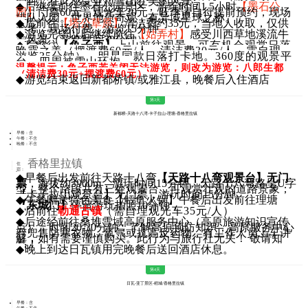
分钟）在此感受亚拉雪山壮美的风景，
◆
后继续前往墨石公园景区，游玩时间1.5小时
【墨石公
园】
门票60元，观光车20元，旺季请自行提前预约，现场
排队入园。世界地质奇观，有异域星球之称。
◆
后前往
【塔公草原】
清洁费约35元，当地人收取，仅供
参考，现场付费，游览15分钟。
◆
游览完毕以后继续前往
【姑弄村】
感受川西草地溪流牛
羊风景（游览时间20分钟）
◆
后前往
【鱼子西】
上山前往观景。可有机会观赏日落
晚霞之美（摆渡费60元/人，清洁费30元/人，需自理，
游览35分钟）。明星同款日落打卡地。360度的观景平
台，四周被雪山环抱。
温馨提示：鱼子西若关闭无法游览，则改为游览：八郎生都
（清洁费30元
+摆渡费60元）
◆
游览结束返回新都桥镇/或雅江县，晚餐后入住酒店
第3天
新都桥-天路十八湾-卡子拉山-理塘-香格里拉镇
早餐：含
午餐：不含
晚餐：不含
香格里拉镇
住
宿：
行
◆
早餐后出发前往天路十八弯
【天路十八弯观景台】无门
程：
票
，海拔约3900m，游玩时间15分钟。天路十八弯路呈U字
型，整个路段共有三处观景台，可观赏壮观的道路景象；
【卡子拉山观景台】无门票
，游玩时间15分钟。
◆
午餐赠送特色美食【鳕鱼火锅】午餐后出发前往理塘
【东城门】
停留游玩拍照10分钟，
◆
后前往
勒通古镇
（需自理观光车35元/人）
◆
后途经前往桑堆雪域高原服务中心（高原旅游知识宣传
点），时间20-30分钟，了解高原预防知识，高原服务中心
有兜售防寒衣物，氧气或抗高反药物，有工作人员上车讲
解，如有需要谨慎购买。此行为与旅行社无关！ 敬请知
悉！
◆
晚上到达日瓦镇用完晚餐后送回酒店休息。
第4天
日瓦-亚丁景区-稻城/香格里拉镇
早餐：含
午餐：不含