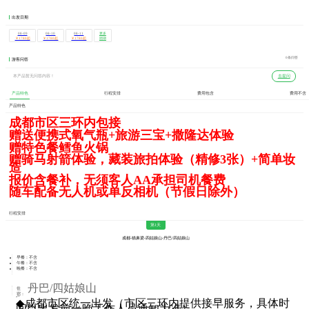
出发日期
08-09
08-10
08-11
更多
团期
￥1780起
￥1780起
￥1780起
0条问答
游客问答
本产品暂无问答内容！
去提问
产品特色
行程安排
费用包含
费用不含
产品特色
成都市区三环内包接
赠送便携式氧气瓶+旅游三宝+撒隆达体验
赠特色餐鳕鱼火锅
赠骑马射箭体验，藏装旅拍体验（精修3张）+简单妆
造
报价含餐补，无须客人AA承担司机餐费
随车配备无人机或单反相机（节假日除外）
行程安排
第1天
成都-猫鼻梁-四姑娘山-丹巴/四姑娘山
早餐：不含
午餐：不含
晚餐：不含
丹巴/四姑娘山
住
宿：
行
◆
成都市区统一出发（市区三环内提供接早服务，具体时
程：
间以出发前一晚工作人员通知为准）