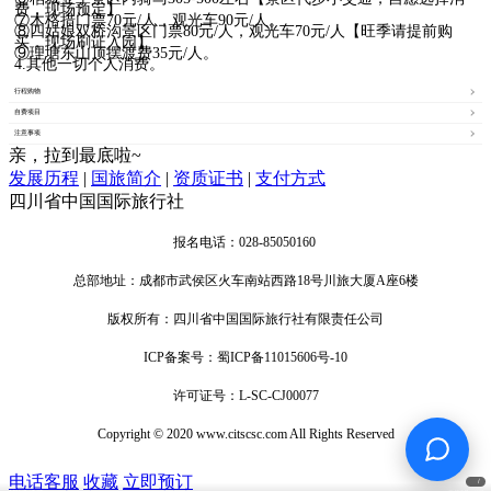
费，现场预定】
⑦木格措门票70元/人，观光车90元/人。
⑧四姑娘双桥沟景区门票80元/人，观光车70元/人【旺季请提前购
买，现场刷证入园】
⑨理塘东山顶摆渡费35元/人。
4.其他一切个人消费。
行程购物
自费项目
注意事项
亲，拉到最底啦~
发展历程
|
国旅简介
|
资质证书
|
支付方式
四川省中国国际旅行社
报名电话：028-85050160
总部地址：成都市武侯区火车南站西路18号川旅大厦A座6楼
版权所有：四川省中国国际旅行社有限责任公司
ICP备案号：蜀ICP备11015606号-10
许可证号：L-SC-CJ00077
Copyright © 2020 www.citscsc.com All Rights Reserved
电话客服
收藏
立即预订
/