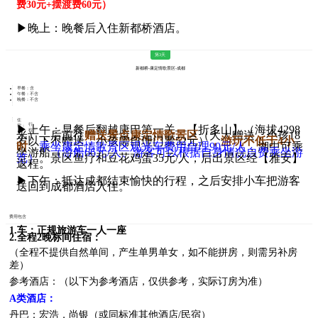
费30元
+摆渡费60元）
▶晚上：晚餐后入住新都桥酒店。
第3天
新都桥-康定情歌景区-成都
早餐：含
午餐：不含
晚餐：不含
住
行
▶上午：早餐后翻越康巴第一关—【折多山】（海拔4298
宿：
程：
米），后前往
赠送景点康定情歌景区
（大人赠送，小孩18
岁以下不赠送，小孩需自理门票52元）
，游玩不低于4小
时
，
乘坐康定情歌景区观光车费用自理90元/人
，湖中可乘
坐游船
（游船66元/人、游客可以根据自身情况自费乘坐游
览）
。景区鱼疗和豆花鸡蛋35元/人，后出景区经【雅安】
返程。
▶下午：抵达成都结束愉快的行程，之后安排小车把游客
送回到成都酒店入住。
费用包含
1.车：
正规旅游车一人一座
2.全程2晚标间住宿：
（全程不提供自然单间，产生单男单女，如不能拼房，则需另补房
差）
参考酒店：（以下为参考酒店，仅供参考，实际订房为准）
A类酒店：
丹巴：宏浩，尚银（或同标准其他酒店/民宿）