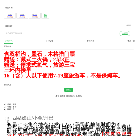
出发日期
08-07
08-08
08-09
更多
团期
￥570起
￥570起
￥570起
0条问答
游客问答
本产品暂无问答内容！
去提问
产品特色
行程安排
费用包含
费用不含
产品特色
含双桥沟，墨石，木格措门票
赠送：藏式土火锅，2早3正
赠送：便携式氧气，旅游三宝
三环内接早
16（含）人以下使用7-19座旅游车，不是保姆车。
行程安排
第1天
成都-猫鼻梁-四姑娘山/小金/丹巴
早餐：不含
午餐：不含
晚餐：含
四姑娘山/小金/丹巴
住
宿：
行
▶早上：集合地点出发（以小车司机通知时间为准），
程：
沿岷江而上，后翻越【巴郎山】隧道，观云海、映山
红、红白杜鹃花、松萝、高山草甸等；看植物从常绿阔
叶林到高山荒漠的垂直变化，感受“一山观四季、十里
不同天”的气象变迁。随后到达观景台
【猫鼻梁观景