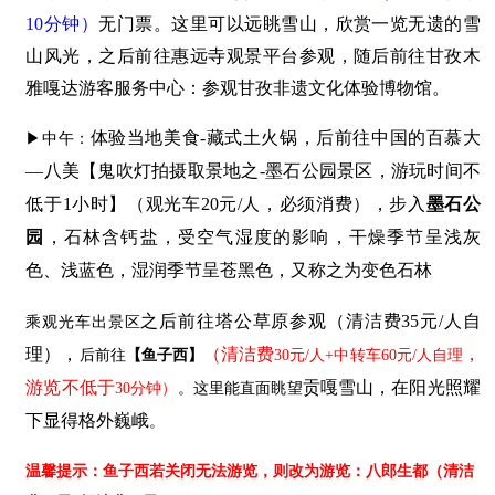
10分钟）
无门票。这里可以远眺雪山，欣赏一览无遗的雪
山风光
，之后前往惠远寺观景平台参观，随后前往甘孜木
雅嘎达游客服务中心：参观甘孜非遗文化体验博物馆。
体验当地美食-藏式土火锅，后前往中国的百慕大
▶中午：
—八美【鬼吹灯拍摄取景地之-墨石公园景区，游玩时间不
低于1小时】（观光车20元/人，必须消费），步入
墨石公
园
，石林含钙盐，受空气湿度的影响，干燥季节呈浅灰
色、浅蓝色，湿润季节呈苍黑色，又称之为变色石林
之后前往塔公草原参观（清洁费35元/人自
乘观光车出景区
理），
（清洁费
，
后前往
【鱼子西】
30元/人+中转车60元/人自理
游览不低于
贡嘎雪山，在阳光照耀
30分钟）
。这里能直面眺望
下显得格外巍峨
。
温馨提示：鱼子西若关闭无法游览，则改为游览：八郎生都（清洁