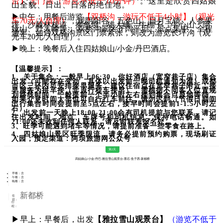
台】无门票（游览不低于10分钟）
。这里是欣赏四姑娘
山全貌、日出、日落的绝佳地。
▶中午：用餐后游览
【双桥沟，游玩不低于4小时】（观光
车70元/人自理）
，观阴阳谷、五色山、日月宝镜、人参果
坪、沙棘林栈道、撵鱼坝、猎人峰、牛棚子、牛心山、阿
妣山、野人峰等； 双桥沟景区开阔平坦、景点集中，全程
通车。如遇双桥沟景区门票紧张，则改为游览长坪沟（观
光车20元/人自理）。
▶晚上：晚餐后入住四姑娘山/小金/丹巴酒店。
【温馨提示】：
1、关于集合：一般早上06:30，你好酒店（宽窄巷子店）集合
出发（可能存在变动，具体以出发前一晚司机通知为准）成都
市区三环内可安排接早服务，建议住宿点在宽窄巷子附近；接
早服务为拼车接（非原行程车接早），需根据不同客人位置规
划路线时间，一般提前一个半小时左右接到集合点原地等待，
如果介意时间太早也可自行打车前往，请勿迟到（节假日期间
出行集合时间会提前至5点左右，接早时间会提前1-1.5小时左
右）
2、出发前一天晚上18:00-21:00会有司机提前与您联系，请记
住出发时间、地点、车牌号和司机信息，保持电话畅通。如
21:00还未收到任何人联系，请及时联系报名处。
3、旺季可能遇到堵车等情况，请提前准备一些零食在路上。
4、四姑娘山景区旺季限流，请务必提前预约购票，现场刷证
入园；预定渠道：阿坝旅游网公众号
第2天
四姑娘山/小金/丹巴-雅拉雪山观景台-墨石-鱼子西-新都桥
早餐：含
午餐：含
晚餐：含
新都桥
住
宿：
行
程：
▶早上：早餐后，出发
【
雅
拉雪山观景台】
（游览不低于