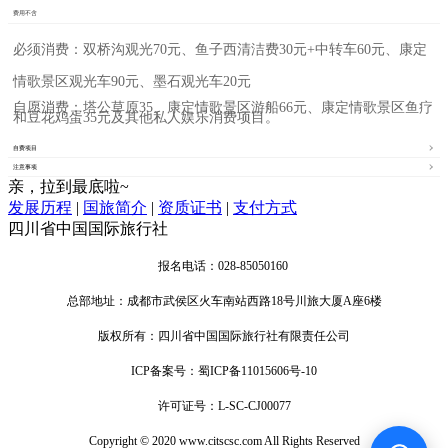
费用不含
必须消费：双桥沟观光70
元、
鱼子西清洁费30元+中转车60元、康定
情歌景区观光车90
元、墨石观光车20元
自愿消费：
塔公草原35、康定情歌景区游船66元、
康定情歌景区
鱼疗
和豆花鸡蛋35元及其他私人娱乐消费项目。
自费项目
注意事项
亲，拉到最底啦~
发展历程
|
国旅简介
|
资质证书
|
支付方式
四川省中国国际旅行社
报名电话：028-85050160
总部地址：成都市武侯区火车南站西路18号川旅大厦A座6楼
版权所有：四川省中国国际旅行社有限责任公司
ICP备案号：蜀ICP备11015606号-10
许可证号：L-SC-CJ00077
Copyright © 2020 www.citscsc.com All Rights Reserved