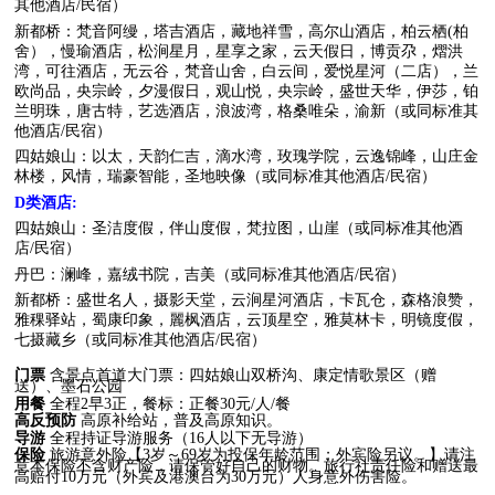
其他酒店/民宿）
新都桥：梵音阿缦，塔吉酒店，藏地祥雪，高尔山酒店，柏云栖(柏
舍），慢瑜酒店，松涧星月，星享之家，云天假日，博贡尕，熠洪
湾，可往酒店，无云谷，梵音山舍，白云间，爱悦星河（二店），兰
欧尚品，央宗岭，夕漫假日，观山悦，央宗岭，盛世天华，伊莎，铂
兰明珠，唐古特，艺选酒店，浪波湾，格桑唯朵，渝新（或同标准其
他酒店/民宿）
四姑娘山：以太，天韵仁吉，滴水湾，玫瑰学院，云逸锦峰，山庄金
林楼，风情，瑞豪智能，圣地映像（或同标准其他酒店/民宿）
D类
酒店
:
四姑娘山：圣洁度假，伴山度假，梵拉图，山崖（或同标准其他酒
店/民宿）
丹巴：澜峰，嘉绒书院，吉美（或同标准其他酒店/民宿）
新都桥：盛世名人，摄影天堂，云涧星河酒店，卡瓦仓，森格浪赞，
雅稞驿站，蜀康印象，麗枫酒店，云顶星空，雅莫林卡，明镜度假，
七摄藏乡（或同标准其他酒店/民宿）
门票
含景点首道大门票：四姑娘山双桥沟、康定情歌景区（赠
送）、墨石公园
用餐
全程2早3正，餐标：正餐30元/人/餐
高反预防
高原补给站，普及高原知识。
导游
全程持证导游服务（16人以下无导游）
保险
旅游意外险【3岁～69岁为投保年龄范围；外宾险另议。】请注
意本保险不含财产险，请保管好自己的财物。旅行社责任险和赠送最
高赔付10万元（外宾及港澳台为30万元）人身意外伤害险。