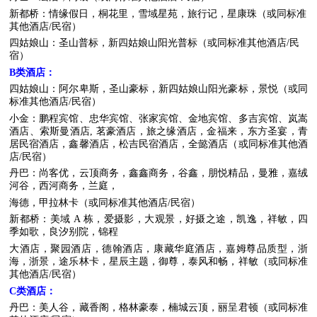
新都桥：情缘假日，桐花里，雪域星苑，旅行记，星康珠（或同标准
其他酒店/民宿）
四姑娘山：圣山普标，新四姑娘山阳光普标（或同标准其他酒店/民
宿）
B类
酒店
：
四姑娘山：阿尔卑斯，圣山豪标，新四姑娘山阳光豪标，景悦（或同
标准其他酒店/民宿）
小金：鹏程宾馆、忠华宾馆、张家宾馆、金地宾馆、多吉宾馆、岚嵩
酒店、索斯曼酒店, 茗豪酒店，旅之缘酒店，金福来，东方圣宴，青
居民宿酒店，鑫馨酒店，松吉民宿酒店，全懿酒店（或同标准其他酒
店/民宿）
丹巴：尚客优，云顶商务，鑫鑫商务，谷鑫，朋悦精品，曼雅，嘉绒
河谷，西河商务，兰庭，
海德，甲拉林卡（或同标准其他酒店/民宿）
新都桥：美域 A 栋，爱摄影，大观景，好摄之途，凯逸，祥敏，四
季如歌，良汐别院，锦程
大酒店，聚园酒店，德翰酒店，康藏华庭酒店，嘉姆尊品质型，浙
海，浙景，途乐林卡，星辰主题，御尊，泰风和畅，祥敏（或同标准
其他酒店/民宿）
C类
酒店
：
丹巴：美人谷，藏香阁，格林豪泰，楠城云顶，丽呈君顿（或同标准