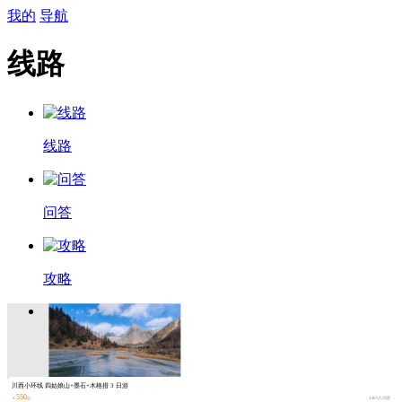
我的
导航
线路
线路
问答
攻略
川西小环线 四姑娘山+墨石+木格措 3 日游
550
￥
起
4489人出游