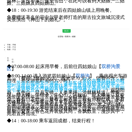
森林、穿过小溪、遥望雪山，在此可以看到大姑娘、二姑
娘、三姑娘及四姑娘山。
◆18：00-19:30 游览结束后在四姑娘山镇上用晚餐。
免费赠送著名的容中尔甲老师打造的斯古拉文旅城沉浸式
实景演出《神山下的婚礼》。
第2天
住宿地—双桥沟—成都
早餐：早餐
午餐：不含
晚餐：不含
住
行
宿：
程：
◆07:00-08:00 起床用早餐，后前往四姑娘山【
双桥沟景
区
】
◆8:00-14:00 进入游览四姑娘山【
双桥沟
】，乘坐观光车游
览，（费用门票80 元/人，观光车70 元/人，团费不含，需
自理，景区游览时间约六小时）。（
景区内属自由活动时
间，导游不陪同景区游览，请游客保管好携带的财物，游
览时注意自身安全，观察往来车流及路况等进行安全游
览，谨慎购买小摊贩的食物等。当地属于高原地区，可能
会引发高原反应，根据自身身体情况量力而行。
）观阴阳
谷、五色山、日月宝镜、人参果坪、沙棘林栈道、撵鱼
坝、猎人峰、牛棚子、牛心山、阿妣山、野人峰等，双桥
沟景区开阔平坦、景点集中，全程通车。沟内四季景色各
异，春有山花烂漫，夏有古树苍翠，秋有赤桦红枫，冬有
雪峰悠然，为游客提供了丰富的视觉享受。沿沟216 平方
公里范围内，次第分布着几十座海拔在5000 米上的山峰，
会同山涧溪流，如同徐徐展开的山水画廊。沟内还分布着
目前国内罕见的千年原始沙棘树林，以及平坦宽阔的高山
草甸，夏季，各色花卉装簇其间，香飘数里，漫步其中，
宛若置身仙境。
◆14：00-18:00 乘车返回成都，结束行程！