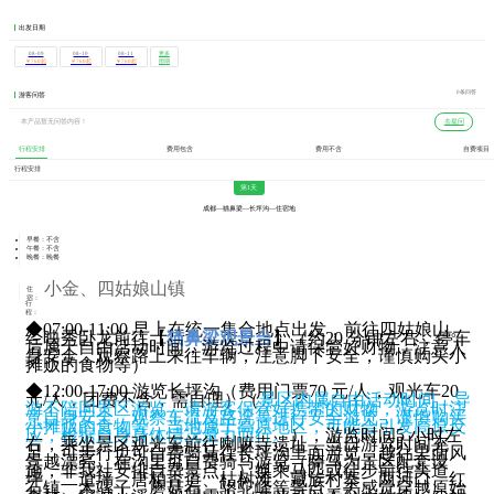
出发日期
08-09
08-10
08-11
更多
团期
￥760起
￥760起
￥760起
0条问答
游客问答
本产品暂无问答内容！
去提问
行程安排
费用包含
费用不含
自费项目
行程安排
第1天
成都—猫鼻梁—长坪沟—住宿地
早餐：不含
午餐：不含
晚餐：晚餐
小金、四姑娘山镇
住
宿：
行
程：
◆07:00-11:00 早上在统一集合地点出发，前往四姑娘山。
经映秀卧龙前往【
猫鼻梁观景台
】（约20 分钟左右，停车
后属于自由活动时间，游览过程中请保管好财物，注意人
身安全，观察路上来往车辆，注意脚下安全，谨慎购买小
摊贩的食物等）
◆12:00-17:00 游览长坪沟（费用门票70 元/人，观光车20
元/人，团费不含，需自理）（
景区内属自由活动时间，导
游不陪同景区游览，请游客保管好携带的财物，游览时注
意自身安全，观察车流及路况等进行安全游览，谨慎购买
小摊贩的食物等。当地属于高原地区，可能会引发高原反
应，根据自身身体情况量力而行。
），游览时间5 小时左
右，乘坐景区观光车前往喇嘛寺遗址，当日游览时间充
足，可步行也可自费骑马往长坪沟里面游览，越往里面风
景越漂亮。在沟里可自费骑马游览（骑马为景区配套设
施，非我社安排自费景点。）换乘马匹或徒步前往头道
坪、二道坪、唐柏古道、枯树滩、藏族村寨、两河口、红
石镇、木骡子、蘑菇石、骆驼峰等景点，去感觉穿越原始