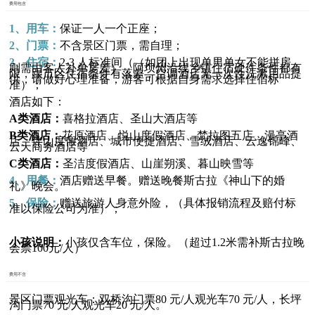
费用包含
1、用车：
保证一人一个正座；
2、门票：
不含景区门票，需自理；
3、住宿：
2-3 人标准间（（如团上出现单男单女不能拼房，
则需由客人补单房差），阿坝州沿线乡镇住宿硬件条件都有
限，跟市区住宿条件有落差，空调酒店无一次性洗漱用品提
供，请做好心理准备；游客可根据自身需求选择住宿标
准）；
酒店如下：
A类酒店：
喜格拉酒店、圣山大酒店等
B类酒店：
花原酒店、悦山度假酒店、梵拉图五店、漫亭酒
店、伴山度假酒店、城市便捷酒店、雪绒酒店、云逸锦峰、
云天商务酒店等
C类酒店：
圣洁度假酒店、山崖朔溪、暮山映雪等
4、用餐：
酒店赠送早餐。赠送晚餐斯古拉《神山下的婚
礼》晚会。
5、保险：
赠送旅游人身意外险，（具体报销流程及赔付标
准以保险公司为准）；
小孩说明：
小孩仅含车位，保险。（超过1.2米需补斯古拉晚
会票100元/人）
费用不含
景区门票观光车：双桥沟门票80 元/人观光车70 元/人，长坪
沟门票70 元/人观光车20 元/人。