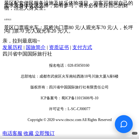
景区配套便民服务设施及娱乐体验项目。游客可根据自己的
需求及身体状况选择，如有参与，请务必保管好自己的财
物，注意人身安全。
自费项目
景区门票观光车：双桥沟门票80 元/人观光车70 元/人，长坪
沟门票70 元/人观光车20 元/人。
亲，拉到最底啦~
发展历程
|
国旅简介
|
资质证书
|
支付方式
四川省中国国际旅行社
报名电话：028-85050160
总部地址：成都市武侯区火车南站西路18号川旅大厦A座6楼
版权所有：四川省中国国际旅行社有限责任公司
ICP备案号：蜀ICP备11015606号-10
许可证号：L-SC-CJ00077
Copyright © 2020 www.citscsc.com All Rights Reserved
电话客服
收藏
立即预订
/
成都出发·2天1晚
产品编号：11134