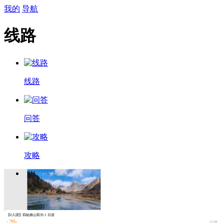
我的
导航
线路
线路
问答
攻略
【8人团】四姑娘山双沟 2 日游
760
￥
起
3人出游