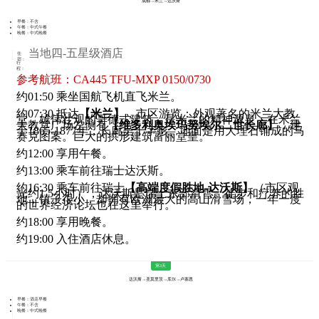
成都→米兰→达沃斯
早餐：不含
午餐：中式午餐
晚餐：中式晚餐
当地四-五星级酒店
住
宿：
行
程：
参考航班：CA445 TFU-MXP 0150/0730
约01:50 乘坐国航飞机直飞米兰。
约07:30 抵达
【米兰】
，市区游览：外观著名的米兰大教
堂，雄伟壮观的哥德式建筑，是米兰的精神源泉；在米兰
大教堂广场左侧有
【维多利奥埃玛努埃尔二世长廊】
，建
于1865-1877年，长廊呈十字形。地面是用大理石铺成的马
赛克图案。巨大的拱形建筑富丽堂皇。
约12:00 享用午餐。
约13:00 乘车前往瑞士达沃斯。
约16:30 乘车前往瑞士
【高端度假胜地-达沃斯】
（市区观
光约1.5小时），达沃斯是瑞士东部滑雪、徒步和疗养的胜
地，镇子很小，却拥有欧洲最大的高山滑雪场，一年一度
的世界经济论坛也在这里举行。
约18:00 享用晚餐。
约19:00 入住酒店休息。
第3天
达沃斯→圣莫里茨→库尔→卢塞恩
早餐：酒店早餐
午餐：不含
晚餐：中式晚餐