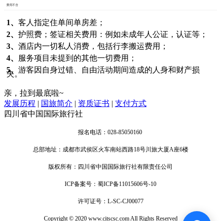
费用不含
1、
客人指定住单间单房差；
2、
护照费；签证相关费用：例如未成年人公证，认证等；
3、
酒店内一切私人消费，包括行李搬运费用；
4、
服务项目未提到的其他一切费用；
5、
游客因自身过错、自由活动期间造成的人身和财产损
失。
亲，拉到最底啦~
发展历程
|
国旅简介
|
资质证书
|
支付方式
四川省中国国际旅行社
报名电话：028-85050160
总部地址：成都市武侯区火车南站西路18号川旅大厦A座6楼
版权所有：四川省中国国际旅行社有限责任公司
ICP备案号：蜀ICP备11015606号-10
许可证号：L-SC-CJ00077
Copyright © 2020 www.citscsc.com All Rights Reserved