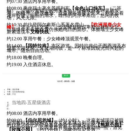
约07:30 酒店内享用早餐。
约08:00 乘坐瑞士著名景观列车
【金色山口快车】
（二等
舱），沿途欣赏瑞士的秀美景色。这条线路将布里恩茨
湖、朗格湖、萨尔嫩湖、琉森湖等连接了起来。列车沿着
湖岸行驶，明丽的湖水，雄伟的阿尔卑斯山，悠闲的牧
场，风光无限。
约10:30 前往登阿尔卑斯山系著名雪山—
【欧洲屋脊少女
峰】
（含上下山交通），少女峰是阿尔卑斯山脉的皇后，
山顶终年不化的白雪仿佛她纯白的面纱。体验瑞士少女峰
新索道缆车
艾格快线
。
约12:00 享用午餐：少女峰峰顶观景午餐。
约14:00
【因特拉肯】
市区游览，因特拉肯位于图恩湖及布
里恩茨湖之间，又名湖间镇，是一个标准因观光而兴起的
城市。随后自由活动。
约18:00 晚餐自理。
约19:00 入住酒店休息。
第5天
伯尔尼→蒙特勒→洛桑
早餐：酒店早餐
午餐：伯尔尼烤肉拼盘
晚餐：不含
当地四-五星级酒店
住
宿：
行
程：
约08:00 酒店内享用早餐。
约09:00
【伯尔尼老城】
（约1小时），这座老城现已被联
合国教科文组织列入世界文化名城之列，散布在街道各处
的11座16世纪的喷泉甚且停驻于旧城东部的
【熊苑公园】
（约10分钟），公园里育有伯尔尼的代表动物─熊；游览
【玫瑰公园】
（约15分钟）鸟瞰伯尔尼景致。