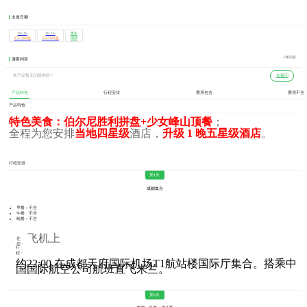
出发日期
09-16
10-14
更多
团期
￥27200起
￥27200起
0条问答
游客问答
本产品暂无问答内容！
去提问
产品特色
行程安排
费用包含
费用不含
产品特色
特色美食：伯尔尼胜利拼盘+少女峰山顶餐
；
全程为您安排
当地四星级
酒店，
升级 1 晚五星级酒店
。
行程安排
第1天
成都集合
早餐：不含
午餐：不含
晚餐：不含
飞机上
住
宿：
行
程：
约22:00 在成都天府国际机场T1航站楼国际厅集合。搭乘中
国国际航空公司航班直飞米兰。
第2天