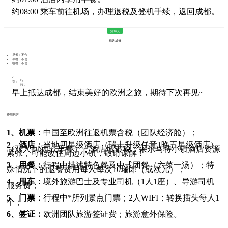
约08:00 乘车前往机场，办理退税及登机手续，返回成都。
第10天
抵达成都
早餐：不含
午餐：不含
晚餐：不含
住
行
宿：
程：
早上抵达成都，结束美好的欧洲之旅，期待下次再见~
费用包含
1、机票：
中国至欧洲往返机票含税（团队经济舱）；
2、酒店：
当地四星级酒店（瑞士升级任意1晚五星级酒店）
（双人间/西式早餐）；酒店城市税；采尔马特小镇酒店资源
紧张，可能改住周边小镇，敬请谅解！
3、用餐：
行程中描述特色餐及中式团餐（六菜一汤）；特
殊情况下的退餐费用每人每次10瑞郎（或欧元）；
4、用车：
境外旅游巴士及专业司机（1人1座）、导游司机
服务费；
5、门票：
行程中*所列景点门票；2人WIFI；转换插头每人1
个；
6、签证：
欧洲团队旅游签证费；旅游意外保险。