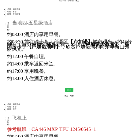
采尔马特→卢加诺→米兰
早餐：酒店早餐
午餐：不含
晚餐：中式晚餐
当地四-五星级酒店
住
宿：
行
程：
约08:00 酒店内享用早餐。
约08:30 前往瑞士意大利语区
【卢加诺】
城市观光（约45分
钟）：游览卢加诺特色老街；外观
【卢加诺大教堂】
；悠
闲漫步于
【卢加诺湖畔】
，欣赏卢加诺湖和阿尔卑斯山秀
丽风光。
约12:00 午餐自理。
约14:00 乘车返回米兰。
约17:00 享用晚餐。
约18:00 入住酒店休息。
第9天
米兰→成都
早餐：酒店早餐
午餐：不含
晚餐：不含
飞机上
住
宿：
行
程：
参考航班：CA446 MXP-TFU 1245/0545+1
约07:00 酒店内享用早餐。