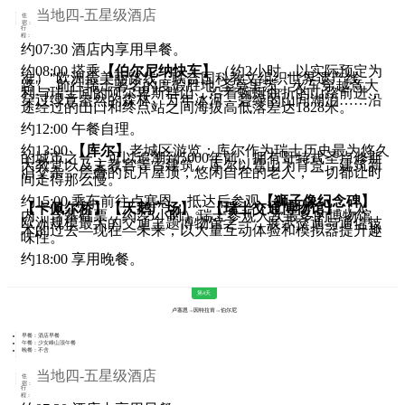
当地四-五星级酒店
住
宿：
行
程：
约07:30 酒店内享用早餐。
约08:00 搭乘
【伯尔尼纳快车】
（约2小时，以实际预定为
准）"欧洲最美丽路线，联合国科教文组织世界遗产线
路"，前往瑞士著名的度假胜地-圣莫里茨。火车穿越意大
利与瑞士间的阿尔卑斯群山，沿着蜿蜒曲折的山路前进，
穿过绿意盎然的森林、万年冰河、碧绿的山间湖泊……沿
途经过的山口和终点站之间海拔高低落差达1828米。
约12:00 午餐自理。
约13:00
【库尔】
老城区游览：库尔作为瑞士历史最为悠久
的城市之一，可以追溯到5000年前。拥有哥特式圣卢修斯
大教堂以及主教宫等古建筑。库尔以雪山为背景，建筑新
旧交杂，层叠的瓦片屋顶，悠闲自在的老人，一切都让时
间走得那么慢。
约15:00 乘车前往卢塞恩，抵达后参观
【狮子像纪念碑】
【卡佩尔桥】
【天鹅广场】
。
【瑞士交通博物馆】
（入
内，含基础票，约2.5小时）瑞士参观人次最多的博物馆、
欧洲规模最大的交通主题博物馆之一，展示交通与通信技
术的过去—现在—未来，以大量互动体验和模拟器提升趣
味性。
约18:00 享用晚餐。
第4天
卢塞恩→因特拉肯→伯尔尼
早餐：酒店早餐
午餐：少女峰山顶午餐
晚餐：不含
当地四-五星级酒店
住
宿：
行
程：