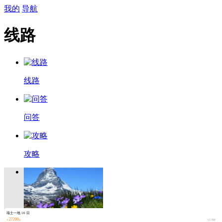
我的
导航
线路
线路
问答
攻略
瑞士一地 10 日
27200
￥
起
6人出游