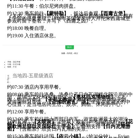
约11:30 午餐：伯尔尼烤肉拼盘。
约12:30 乘车前往
【蒙特勒】
，抵达后参观
【西庸古堡】
（入内，含首道门票+品酒），欧洲壮观的城堡之一，拥有
上千年的历史底蕴，1816年英国著名诗人拜伦来西庸城堡
参观时留下签名，并写下《西庸之囚》。
约18:00 晚餐自理。
约19:00 入住酒店休息。
第6天
洛桑→日内瓦→依云
早餐：酒店早餐
午餐：中式午餐
晚餐：不含
当地四-五星级酒店
住
宿：
行
程：
约07:30 酒店内享用早餐。
约08:00 乘车前往洛桑。洛桑位于日内瓦湖畔北部沿岸的中
部，是瑞士文化和人才中心。
【奥林匹克博物馆】
（入
内，约1.5小时）
【圣母大教堂】
整体建筑外观保存完好，
显得美丽且华贵。
【圣佛朗索瓦广场】
坐落在老城区的中
心位置，是当地居民生活、娱乐、购物、休闲的中心。
约12:00 享用午餐。
约13:00 乘车前往瑞士西部日内瓦，游览欧洲最大的湖泊-
日内瓦湖，
【大喷泉】
（外观）喷起140米高的水柱，
【花
钟】
是日内瓦作为钟表产业中心的象征，外观游览
【联合
国欧洲总部以及国际红十字会】
。特别安排
【日内瓦湖游
船】
（含船票）欣赏日内瓦湖的美景。
约15:30 乘车前往法国
【依云小镇】
（约30分钟），Evian