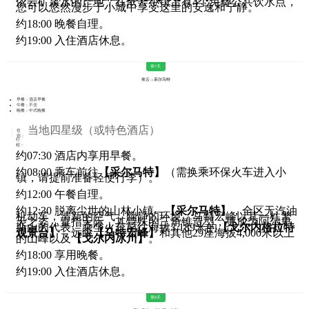
依云矿泉水的产地，在依云小镇上有4个免费公共饮水点，
您可以悠然漫步于小城中享受这里的安逸和宁静。
约18:00 晚餐自理。
约19:00 入住酒店休息。
第7天
依云→采尔马特
早餐：酒店早餐
午餐：不含
晚餐：中式晚餐
当地四星级（或特色酒店）
住
宿：
行
程：
约07:30 酒店内享用早餐。
约08:00 乘车前往
【采尔马特】
（需换乘环保火车进入小
镇，请提前准备轻便行李）。
约12:00 午餐自理。
约12:30 脱离尘世的山林小镇—
【采尔马特】
，全区无汽油
机动车，清新的空气，幽静的环境。马特宏峰以其一柱擎
天之姿，直指天际，其特殊的三角锥造型，更成为阿尔卑
斯山的代表。乘坐火车前往海拔3,189米的
【戈尔内格拉特
观景台】
，远眺
【马特宏峰】
和其他29座海拔4,000米以上
的山峰以及
【戈尔内冰川】
。
约18:00 享用晚餐。
约19:00 入住酒店休息。
第8天