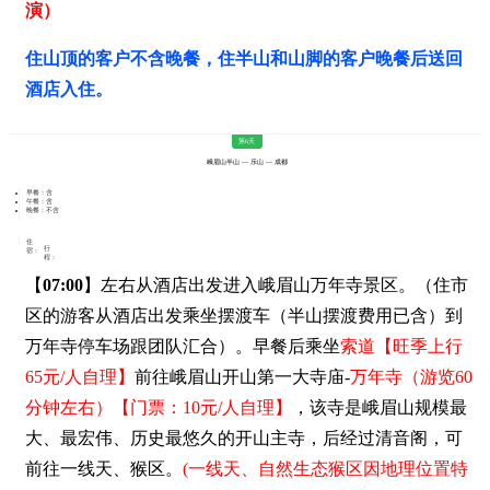
演）
住山顶的客户不含晚餐，住半山和山脚的客户晚餐后送回
酒店入住。
第6天
峨眉山半山 — 乐山 — 成都
早餐：含
午餐：含
晚餐：不含
住
行
宿：
程：
【
07:00
】左右从酒店出发进入峨眉山万年寺景区。（住市
区的游客从酒店出发乘坐摆渡车（半山摆渡费用已含）到
万年寺停车场跟团队汇合）。早餐后乘坐
索道【旺季上行
65元/人自理】
前往峨眉山开山第一大寺庙-
万年寺（游览60
分钟左右）【门票：10元/人自理】
，该寺是峨眉山规模最
大、最宏伟、历史最悠久的开山主寺，后经过清音阁，可
前往一线天、猴区。
(一线天、自然生态猴区因地理位置特