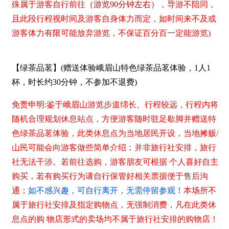
殊属于游客自行前往
（游览90分钟左右）
，导游不陪同，
且此段行程视时间及游客自身体力而定，如时间来不及或
游客体力有限可能放弃游览，不保证百分百一定能游览)
【绿茶品茗】(赠送体验峨眉山特色绿茶品茗体验，1人1
杯，时长约30分钟，不参加不退费)
免责申明:
鉴于峨眉山游览步道绵长、行程较远，行程内将
随机合理规划休息站点，方便游客随
时驻足歇脚并赠送特
色绿茶品茗体验，此类休息点为当地居民开设，当地摊贩/
山民
可能会向游客做些简单介绍；并非旅行社安排，旅行
社无法干涉。若前往选购，游客朋友可根据
个人喜好自主
购买，若有购买行为请自行保管好相关票据便于售后沟
通；
如不感兴趣，可自行离
开
，无需停留参观！
本场所不
属于旅行社安排及指定购物点，无强制消费，凡在此类休
息点的购
物店形式的卖场均不属于旅行社安排的购物店！