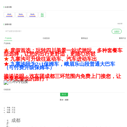
出发日期
08-06
08-07
08-08
更多
团期
￥2040起
￥2040起
￥2040起
0条问答
游客问答
本产品暂无问答内容！
去提问
产品特色
行程安排
费用包含
费用不含
产品特色
★
度假首选：玩转四川美景一站式游玩，多种套餐车
型选择，让您的出行更舒适，更随心所欲
★
九寨沟可升级往返动车、汽车进动车出
★
九寨
沟段为2+1保姆车，峨眉乐
山
段普通大巴车
（可付费升级保姆车）
接送说明：汽车团成都三环范围内免费上门接您，让
您享受愉悦的旅行！
行程安排
第1天
家乡—成都
早餐：不含
午餐：不含
晚餐：不含
成都
住
宿：
行
程：