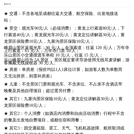
费用不含
★ 交通：不含各地至成都往返大交通、航空保险、出发地接送
站；
★ 景交：观光车90元/人（必须消费）；黄龙上行索道80元/人，下
行索道40元/人；黄龙观光车20元/人；黄龙定位讲解器30元/人，黄
龙景区保险费10元/人，九寨沟景区保险10元/人；
峨眉山景区返观光车：90 元/人；金顶索道：往返 120 元/人；万年寺
上行索道：65 元/人；万年寺门票 10/人；
乐山景区小交通摆渡车单程 10 元/人，往返 15 元/人；
​乐山峨眉山均为 5A 景区， 景区规定要求导游使用无线耳麦讲解，游
客佩戴无线接收器 30 元/人。
★ 房差：单房差（报价均以1人1床位计算，如游客人数为单数而
又无法拼房，则需补房差）
★ 儿童：不含景区门票和观光车、不含床位、不占床不含酒店早
晚餐及其他自理项目；超过需另付费；
★ 其它1：九寨沟景区保险10元/人；黄龙定位讲解器30元/人；黄
龙景区保险费10元/人；
★ 其它2：个人消费（如酒店内消费和自由活动消费）行程中不含
的餐及出发地自费项目，成都住宿和用餐；
★ 其它3：因交通延阻、罢工、天气、飞机机器故障、航班取消或