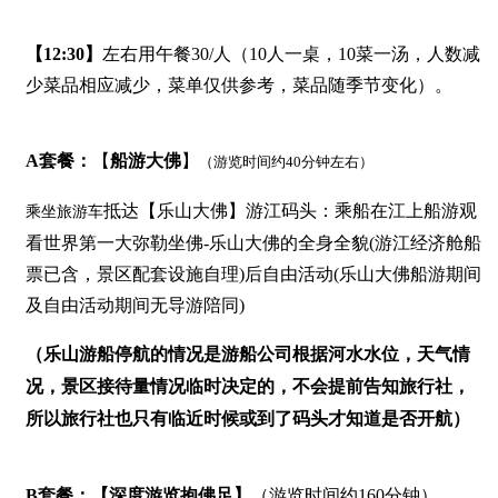
【
12:30
】
左右用午餐30/人
（10人一桌，10菜一汤，人数减
少菜品相应减少，菜单仅供参考，菜品随季节变化）。
A套餐：
【
船游大佛
】
（游览时间约40分钟左右）
抵达【乐山大佛】游江码头：乘船在江上船游观
乘坐旅游车
看世界第一大弥勒坐佛-乐山大佛的全身全貌(游江经济舱船
票已含，景区配套设施自理)后自由活动(乐山大佛船游期间
及自由活动期间无导游陪同)
（乐山游船停航的情况是游船公司根据河水水位，天气情
况，景区接待量情况临时决定的，不会提前告知旅行社，
所以旅行社也只有临近时候或到了码头才知道是否开航）
B套餐：【深度游览抱佛足】
（游览时间约160分钟）