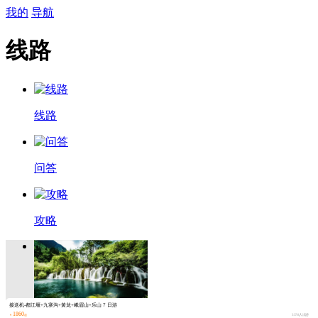
我的
导航
线路
线路
问答
攻略
接送机-都江堰+九寨沟+黄龙+峨眉山+乐山 7 日游
1860
￥
起
3378人出游