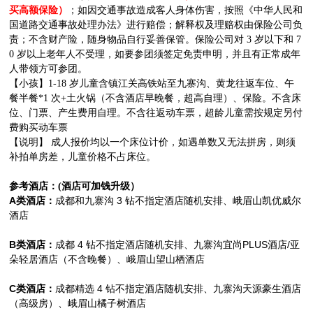
买高额保险）
；如因交通事故造成客人身体伤害，按照《中华人民和
国道路交通事故处理办法》进行赔偿；解释权及理赔权由保险公司负
责；不含财产险，随身物品自行妥善保管。保险公司对 3 岁以下和 7
0 岁以上老年人不受理，如要参团须签定免责申明，并且有正常成年
人带领方可参团。
【小孩】1-18 岁儿童含镇江关高铁站至九寨沟、黄龙往返车位、午
餐半餐*1 次+土火锅（不含酒店早晚餐，超高自理）、保险。不含床
位、门票、产生费用自理。不含往返动车票，超龄儿童需按规定另付
费购买动车票
【说明】 成人报价均以一个床位计价，如遇单数又无法拼房，则须
补拍单房差，儿童价格不占床位。
参考酒店：(酒店可加钱升级）
A类酒店
：
成都和九寨沟 3 钻不指定酒店随机安排、峨眉山凯优威尔
酒店
B类酒店
：
成都 4 钻不指定酒店随机安排、九寨沟宜尚PLUS酒店/亚
朵轻居酒店（不含晚餐）、峨眉山望山栖酒店
C类酒店
：
成都精选 4 钻
不
指定
酒店随机安排、九寨沟天源豪生酒店
（高级房）、峨眉山橘子树酒店