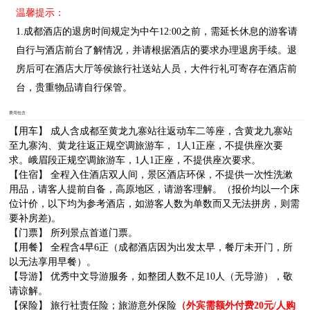
温馨提示：
1.
成都酒店的退房时间规定为中午12:00之前，需延长休息的游客请
自行与酒店前台了解情况，并请根据酒店的要求办理退房手续。退
房后可在酒店大厅等侯旅行社送站人员，大件行礼可寄存在酒店前
台，贵重物品请自行保管。
费用包含
【
用车】 成人含成都至
黄龙九寨站
往返
动车二等座，含
黄龙九寨站
至九寨沟、黄龙往返正规空调旅游车， 1人1正座，不提供座次要
求
。
峨眉段正规空调旅游车，1人1正座，不提供座次要求。
【住宿】 全程入住酒店双人间，景区酒店环保，不提供一次性洗漱
用品，请客人提前自备，高原地区，请游客理解。（报价均以一个床
位计价，以下均为参考酒店，如游客人数为单数而又无法拼房，则需
要补房差)。
【门票】 所列景点首道门票。
【用餐】 全程含4早6正（成都酒店因为出发太早，餐厅未开门，所
以无法享用早餐）。
【导游】 优秀中文导游服务，如整团人数不足10人（无导游），敬
请谅解。
【保险】 旅行社责任险；旅游意外保险
（外宾需额外付费20元/人购