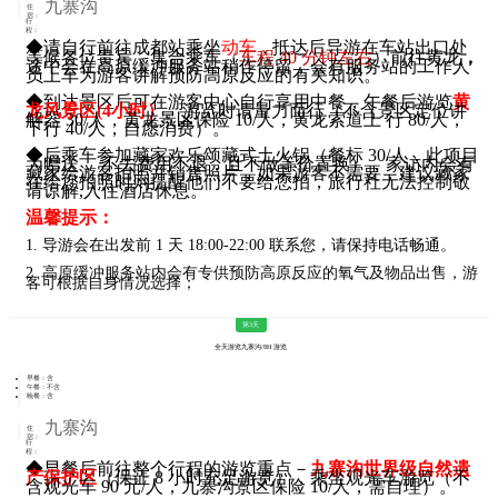
九寨沟
住
宿：
行
程：
◆
请自行前往成都站乘坐
动车
抵达后导游在车站出口处
，
等候各位贵宾，集合乘车
（
车程 40 分钟左右
）前往
黄龙
，
途中会在高原缓冲服务站稍作停留，会有服务站的工作人
员上车为游客讲解预防高原反应的有关知识。
◆
到达景区后可在游客中心自行享用中餐，午餐后游览
黄
龙风景区(4小时）
。游览时请量力而行（不含景区定位讲
解器 30/人，黄龙景区保险 10/人，黄龙索道上 行 80/人，
下行 40/人，自愿消费）。
◆
后乘车参加藏家欢乐颂藏式土火锅（餐标 30/人，此项目
为赠送， 不去费用不退，且不做等价置换），家访内会有
藏家给游客拍照并销售照片，如果游客不需要，建议藏家
在给您拍照时则提醒他们不要给您拍，旅行社无法控制敬
请谅解,入住酒店休息。
温馨提示：
1. 导游会在出发前 1 天 18:00-22:00 联系您，请保持电话畅通。
2.
高原缓冲服务站内会有专供预防高原反应的氧气及物品出售，游
客可根据自身情况选择
；
第3天
全天游览九寨沟/8H 游览
早餐：含
午餐：不含
晚餐：含
九寨沟
住
宿：
行
程：
◆
早餐后前往整个行程的游览重点－
九寨沟世界级自然遗
产保护区
（保证 8 小时充足游览），乘坐观光车游览（不
含观光车 90 元/人，九寨沟景区保险 10/人，需自理）。