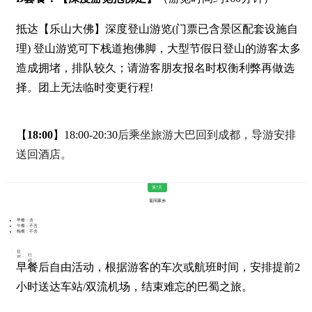
抵达【乐山大佛】深度登山游览(门票已含景区配套设施自
理) 登山游览可下栈道抱佛脚，大型节假日登山的游客太多
造成拥堵，排队较久；请游客朋友报名时权衡利弊再做选
择。团上无法临时变更行程!
【
18:00
】18:00-20:30
后乘坐旅游大巴回到成都，导游安排
送回酒店。
第7天
返回家乡
早餐：含
午餐：不含
晚餐：不含
住
行
宿：
程：
早餐后自由活动，根据游客的车次或航班时间，安排提前2
小时送达车站/双流机场，
结束难忘的巴蜀之旅。