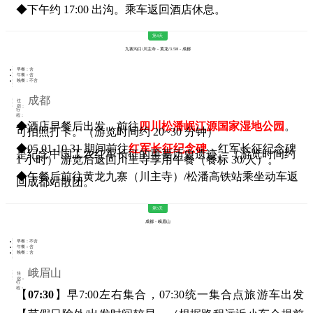
◆
下午约 17:00 出沟。乘车返回酒店休息。
第4天
九寨沟口/川主寺 - 黄龙/3.5H - 成都
早餐：含
午餐：含
晚餐：不含
成都
住
宿：
行
程：
◆
酒店早餐后出发，前往
四川松潘岷江源国家湿地公园
。
可拍照打卡。（游览时间约 20~30 分钟）
◆
05.01-10.31 期间前往
红军长征纪念碑
。红军长征纪念碑
是纪念中国工农红军长征的重要历史遗迹。（游览时间约
1 小时） 游览后返回川主寺享用午餐（餐标 30/人）。
◆
午餐后前往黄龙九寨（川主寺）/松潘高铁站乘坐动车返
回成都站散团。
第5天
成都 - 峨眉山
早餐：不含
午餐：含
晚餐：含
峨眉山
住
宿：
行
程：
【
07:30
】早7:00左右集合，07:30统一集合点旅游车出发