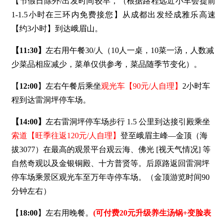
【节假日除外/出发时间较早，（根据路程远近小车会提前
1-1.5小时在三环内免费接您】从成都出发经成雅乐高速
【约3小时】到达峨眉山。
【
11:30
】
左右用午餐30/人（10人一桌，10菜一汤，人数减
少菜品相应减少，菜单仅供参考，菜品随季节变化）。
【
12:00
】左右午餐后
乘坐
观光车【90元/人自理】
2小时车
程到达雷洞坪停车场。
【
14:00
】
左右雷洞坪停车场步行 1.5 公里到达接引殿乘坐
索道【旺季往返120元/人自理】
登至峨眉主峰—金顶（海
拔3077）在最高的观景平台观云海、佛光 [视天气情况] 等
自然奇观以及金银铜殿、十方普贤等。后原路返回雷洞坪
停车场乘景区观光车至万年寺停车场。（金顶游览时间90
分钟左右）
【
18:00
】左右用晚餐。
(可付费20元升级养生汤锅+变脸表