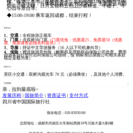
峰、牧场、草地、森林等为主，是四姑娘山最美丽的一条
沟。漫步沟内，可体验到真正的 牧区风光。主要景点有阴
阳谷、猎人峰、日月宝镜和五色山沙棘林道、牛棚子、牛
心山等景点等。
◆15:00-19:00 乘车返回成都，结束行程！
费用包含
1、交通：
全程旅游正规车
2、门票：
含双桥沟门票
（门票优免：优惠退25，免票退50（优惠
票、免票请务必报名时提供））
3、导服：
持证中文导游服务（16 人以下司机兼向导）
4、保险：
赠送旅游意外险（解释权及理赔权由保险公司负责，费用
由游客自行垫付后向保险公司报销，报 销标准以保险公司相关条款
核定金额为准）
费用不含
景区小交通：双桥沟观光车 70 元（必须乘坐），及其他个人消费。
行程购物
亲，拉到最底啦~
发展历程
|
国旅简介
|
资质证书
|
支付方式
四川省中国国际旅行社
报名电话：028-85050160
总部地址：成都市武侯区火车南站西路18号川旅大厦A座6楼