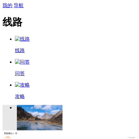
我的
导航
线路
线路
问答
攻略
四姑娘山 1 日
240
￥
起
2780人出游