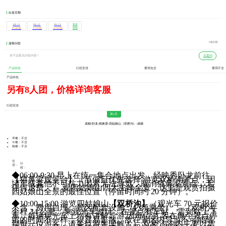
出发日期
08-11
08-12
08-13
更多
团期
￥240起
￥240起
￥240起
0条问答
游客问答
本产品暂无问答内容！
去提问
产品特色
行程安排
费用包含
费用不含
产品特色
另有8人团，价格详询客服
行程安排
第1天
成都-卧龙-猫鼻梁-四姑娘山（双桥沟）-成都
早餐：不含
午餐：不含
晚餐：不含
住
行
宿：
程：
◆06:00-9:30 早上在统一集合地点出发，经映秀卧龙前往
【猫鼻梁观景台】（节假日优先选择 游览双桥沟景点，因
堵车或其他不可抗力因素无法游览，取消猫鼻梁景点，无
任何退费。） 观四姑娘山四大主峰全景，这里是观赏拍摄
四姑娘山全景的最佳位置（停留时间约 20 分钟）。
◆10:00-15:00 游览四姑娘山
【双桥沟】
（观光车 70 元报价
不含，费用自理，景区配套设施，必须乘坐）， （双桥沟
全程 34 公里；乘观光车游玩，在景点有车站，需到站上下
车，每辆观光车上均有讲解导游,因每位游 客在每个景点停
留的时间不一样，很容易走散，故在景区内导游不可能陪
到每一位游客，请各位游客理解！） 双桥沟沟内主要以雪